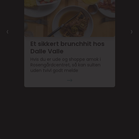
‹
›
Et sikkert brunchhit hos
Dalle Valle
Hvis du er ude og shoppe amok i
Rosengårdcentret, så kan sulten
uden tvivl godt melde