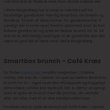
I så fald skal du finde et sted, hvor du kan indløse det.
I dette blogindlæg har vi valgt at fokusere på tre
forskellige gavebokse –nemlig Smartbox, Go Dream og
Morebox. Til hver af disse former for gavebokse har vi
udvalgt det (i vores øjne) bedste spisested, hvor du kan
indløse gavekortet og nyde en lækker brunch for to. Så
hvis du er den heldig modtager at en gaveboks, kan det
være en god idé at læse med i dette blogindlæg.
Smartbox brunch – Café Kræz
Du finder
Café Kræz
i smukke omgivelser i Odense
midtby. Her kan du – udover at nyde en lækker Smartbox
brunch for to – også nyde den afslappede og hyggelige
atmosfære, caféen kan byde på. Det er derfor et oplagt
sted at spise en brunch med din partner, din veninde
eller ven eller med et af dine familiemedlemmer.
Fordelen ved at nyde sin brunch på Café Kræz – udover