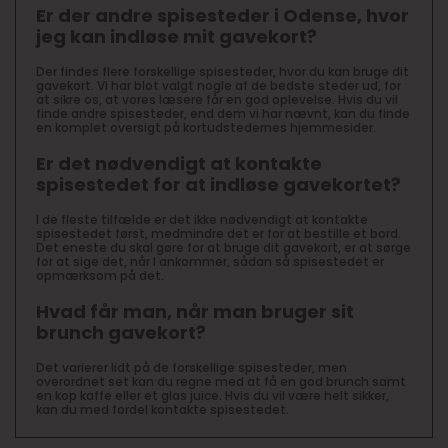
Er der andre spisesteder i Odense, hvor
jeg kan indløse mit gavekort?
Der findes flere forskellige spisesteder, hvor du kan bruge dit
gavekort. Vi har blot valgt nogle af de bedste steder ud, for
at sikre os, at vores læsere får en god oplevelse. Hvis du vil
finde andre spisesteder, end dem vi har nævnt, kan du finde
en komplet oversigt på kortudstedernes hjemmesider.
Er det nødvendigt at kontakte
spisestedet for at indløse gavekortet?
I de fleste tilfælde er det ikke nødvendigt at kontakte
spisestedet først, medmindre det er for at bestille et bord.
Det eneste du skal gøre for at bruge dit gavekort, er at sørge
for at sige det, når I ankommer, sådan så spisestedet er
opmærksom på det.
Hvad får man, når man bruger sit
brunch gavekort?
Det varierer lidt på de forskellige spisesteder, men
overordnet set kan du regne med at få en god brunch samt
en kop kaffe eller et glas juice. Hvis du vil være helt sikker,
kan du med fordel kontakte spisestedet.