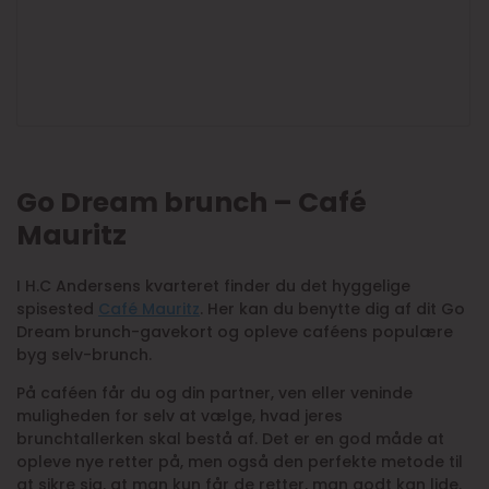
Go Dream brunch – Café
Mauritz
I H.C Andersens kvarteret finder du det hyggelige
spisested
Café Mauritz
. Her kan du benytte dig af dit Go
Dream brunch-gavekort og opleve caféens populære
byg selv-brunch.
På caféen får du og din partner, ven eller veninde
muligheden for selv at vælge, hvad jeres
brunchtallerken skal bestå af. Det er en god måde at
opleve nye retter på, men også den perfekte metode til
at sikre sig, at man kun får de retter, man godt kan lide.