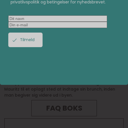
privatlivspolitik og betingelser for nyhedsbrevet.
Morebox brunch – Café Mauritz
(igen)
På Café Mauritz kan du ikke bare bruge din Go Dream
gaveboks, men også din Morebox gaveboks, hvis du har
været så heldig at modtage en sådan.
Som nævnt er Café Mauritz et rigtigt godt sted at nyde
sin brunch, hvis man gerne selv vil have indflydelse på,
hvad anretningen skal bestå af. Udover at give sine
kunder medbestemmelse over hvad de spiser, er Café
Mauritz også et utroligt hyggeligt sted med en rar og
afslappet atmosfære. Alt dette til sammen gør Café
Mauritz til et oplagt sted at indtage sin brunch, inden
man begiver sig videre ud i byen.
FAQ BOKS