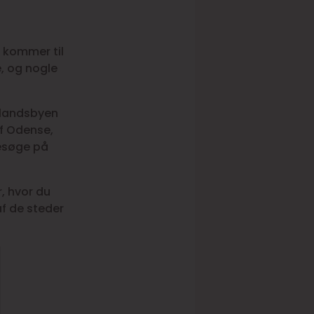
t kommer til
, og nogle
l landsbyen
af Odense,
besøge på
, hvor du
af de steder