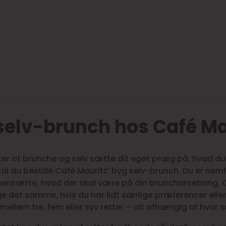
selv-brunch hos Café Ma
ker at brunche og selv sætte dit eget præg på, hvad du 
kal du bestille Café Mauritz’ byg selv-brunch. Du er nem
mensætte, hvad der skal være på din brunchanretning.
e det samme, hvis du har lidt særlige præferencer elle
ellem tre, fem eller syv retter – alt afhængig af hvor su