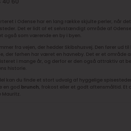
94 40 60
teret i Odense har en lang række skjulte perler, når de
steder. Det er lidt af et selvstændigt område af Odense
det også som værende en by i byen.
mer fra vejen, der hedder Skibshusvej. Den fører ud ti
e, der førhen har været en havneby. Det er et område 
isteret i mange år, og derfor er den også attraktiv at 
ns historie.
el kan du finde et stort udvalg af hyggelige spisesteder
e en god
brunch
, frokost eller et godt aftensmåltid. Et 
 Mauritz.