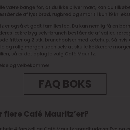
lle være bange for, at du ikke bliver mæt, kan du tilkøb
stående af lyst brød, rugbrød og smør til kun 19 kr. eks
z er også et godt familiested. Du kan nemlig få en bør
deres lækre byg selv-brunch bestående af vafler, rør
de fritter og 2 stk. brunchpølser med ketchup. Så hvis 
lle og rolig morgen uden selv at skulle kokkerere morg
milien, så er det oplagte valg Café Mauritz.
else og velbekomme!
FAQ BOKS
r flere Café Mauritz’er?
er hele 4 forskellige Café Mauritz spredt udover Fyn og 