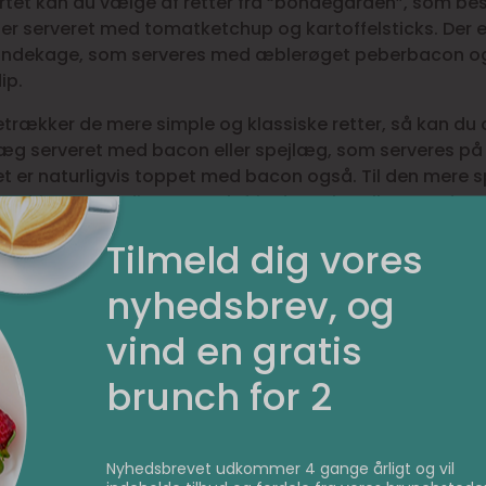
tet kan du vælge af retter fra “bondegården”, som bes
er serveret med tomatketchup og kartoffelsticks. Der 
andekage, som serveres med æblerøget peberbacon o
ip.
etrækker de mere simple og klassiske retter, så kan du
ræg serveret med bacon eller spejlæg, som serveres på 
et er naturligvis toppet med bacon også. Til den mere 
e fritter med din egen valgfrie dyppelse eller sprøde 
. Det er en lækker tilføjelse til din brunchanretning, hvis
Tilmeld dig vores
eller bare gerne vil forkæle dig selv lidt ekstra.
nyhedsbrev, og
været forbi samtlige saltede retter, kan du runde af m
belgisk vaffel med frugtkompot.
vind en gratis
brunch for 2
Nyhedsbrevet udkommer 4 gange årligt og vil