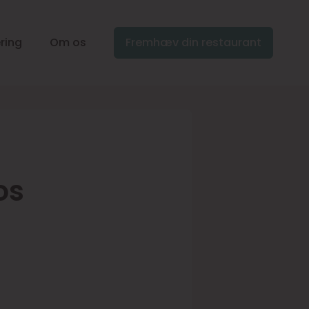
ring
Om os
Fremhæv din restaurant
os