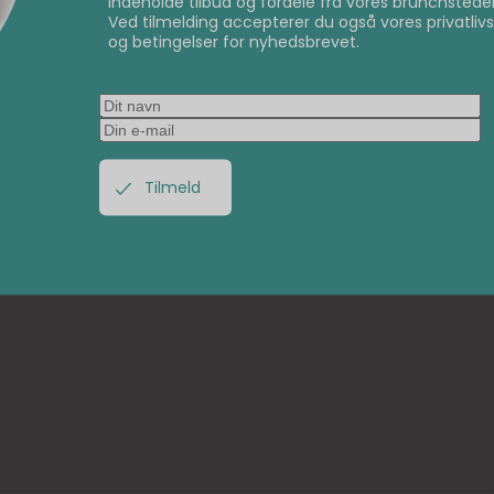
indeholde tilbud og fordele fra vores brunchsteder
Ved tilmelding accepterer du også vores privatlivsp
og betingelser for nyhedsbrevet.