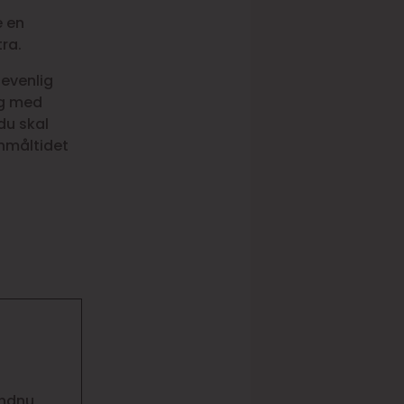
e en
tra.
nevenlig
æg med
du skal
enmåltidet
endnu