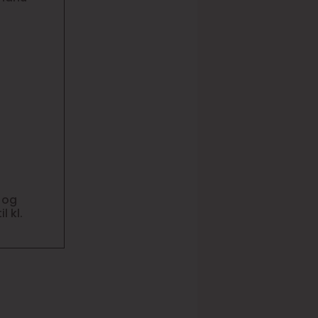
g og
l kl.