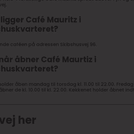
vej.
ligger Café Mauritz i
shuskvarteret?
inde caféen på adressen Skibshusvej 96.
år åbner Café Maurtiz i
shuskvarteret?
older åben mandag til torsdag kl. 11.00 til 22.00. Freda
ner de kl. 10.00 til kl. 22.00. Køkkenet holder åbnet indti
vej her