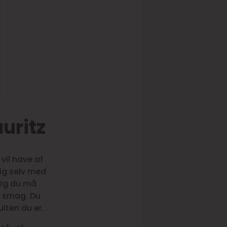
uritz
vil have af
lig selv med
 Og du må
r smag. Du
lten du er.