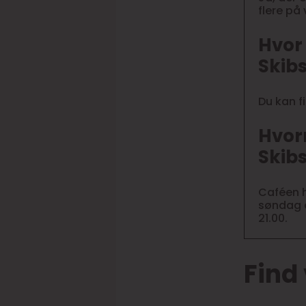
flere på 
Hvor 
Skib
Du kan f
Hvorn
Skib
Caféen h
søndag åb
21.00.
Find 