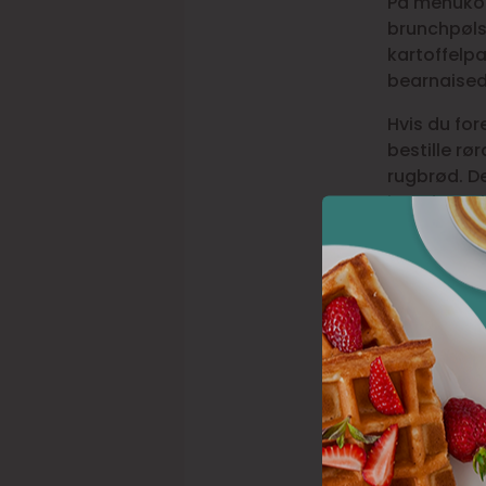
På menukor
brunchpøls
kartoffelp
bearnaised
Hvis du for
bestille rø
rugbrød. D
kan du vælg
potato fries
tømmermænd 
Når du har 
og lækker 