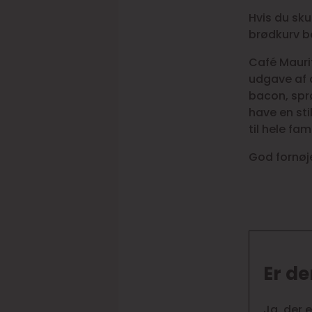
Hvis du sku
brødkurv be
Café Maurit
udgave af 
bacon, sprø
have en sti
til hele fa
God fornøj
Er de
Ja, der 